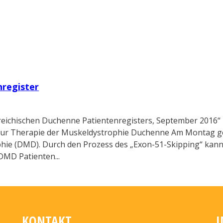
wissenschaftliche Veröffentlichungen zum Thema Muskeldy
register
eichischen Duchenne Patientenregisters, September 2016“ F
zur Therapie der Muskeldystrophie Duchenne Am Montag g
ie (DMD). Durch den Prozess des „Exon-51-Skipping“ kann 
DMD Patienten...
KONTAKT
I