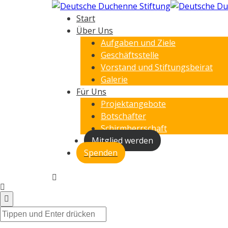
Start
Über Uns
Aufgaben und Ziele
Geschäftsstelle
Vorstand und Stiftungsbeirat
Galerie
Für Uns
Projektangebote
Botschafter
Schirmherrschaft
Mitglied werden
Spenden