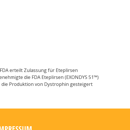
strophie Duchenne
DA erteilt Zulassung für Eteplirsen
enehmigte die FDA Eteplirsen (EXONDYS 51™)
die Produktion von Dystrophin gesteigert
MPRESSUM