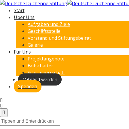
Start
Über Uns
Aufgaben und Ziele
Geschäftsstelle
Vorstand und Stiftungsbeirat
Galerie
Für Uns
Projektangebote
Botschafter
Schirmherrschaft
Mitglied werden
Spenden