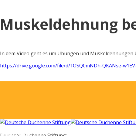
9. Januar 2020
Muskeldehnung be
In dem Video geht es um Übungen und Muskeldehnungen be
https://drive.google.com/file/d/1OSQ0mNDh-QKANse-w1
SPENDENKONTO
KONTAKT
Deutsche Duchenne Stiftung: