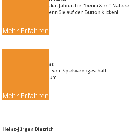
Engagiert sich seit vielen Jahren für ''benni & co'' Nähere
Info's erhalten Sie, wenn Sie auf den Button klicken!
Mehr Erfahren
Die Eheleute Martens
Die Eheleute Martens vom Spielwarengeschäft
''Brummbär'' in Bochum
Mehr Erfahren
Heinz-Jürgen Dietrich