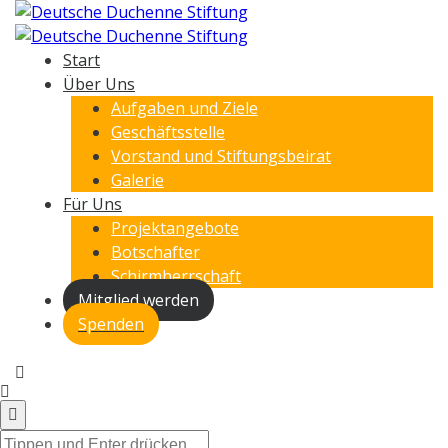
Start
Über Uns
Aufgaben und Ziele
Geschäftsstelle
Vorstand und Stiftungsbeirat
Galerie
Für Uns
Projektangebote
Botschafter
Schirmherrschaft
Mitglied werden
Spenden