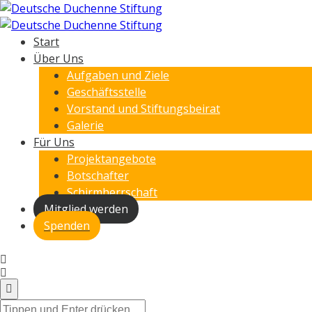
Start
Über Uns
Aufgaben und Ziele
Geschäftsstelle
Vorstand und Stiftungsbeirat
Galerie
Für Uns
Projektangebote
Botschafter
Schirmherrschaft
Mitglied werden
Spenden