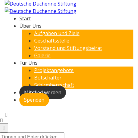
Start
Über Uns
Aufgaben und Ziele
Geschäftsstelle
Vorstand und Stiftungsbeirat
Galerie
Für Uns
Projektangebote
Botschafter
Schirmherrschaft
Mitglied werden
Spenden