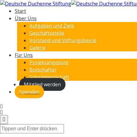
Start
Über Uns
Aufgaben und Ziele
Geschäftsstelle
Vorstand und Stiftungsbeirat
Galerie
Für Uns
Projektangebote
Botschafter
Schirmherrschaft
Mitglied werden
Spenden